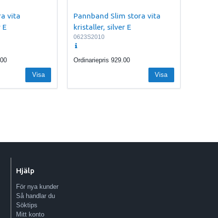
a vita
Pannband Slim stora vita
r E
kristaller, silver E
0623S2010
.00
Ordinariepris
929.00
Visa
Visa
Hjälp
För nya kunder
Så handlar du
Söktips
Mitt konto