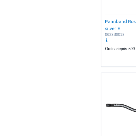
Pannband Rosa/
silver E
0623S0018
Ordinariepris
599