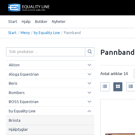
Start
Hjälp
Butiker
Nyheter
Start
/
Meny
/
by Equality Line
/
Pannband
Pannband
Akton
Antal artiklar
14
Aloga Equestrian
Beris
Bombers
BOSS Equestrian
by Equality Line
Brösta
Hjälptyglar