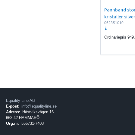
Pannband stor
kristaller silve
0623S1010
Ordinariepris
949
Equality Line AB
E-post:
info@equalityline.se
Adress:
Hästviksvägen 16
663 42 HAMMARÖ
Org.nr:
556731-7408