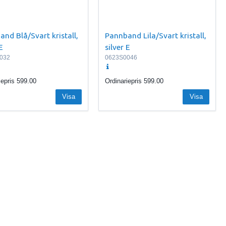
nd Blå/Svart kristall,
Pannband Lila/Svart kristall,
E
silver E
032
0623S0046
iepris
599.00
Ordinariepris
599.00
Visa
Visa