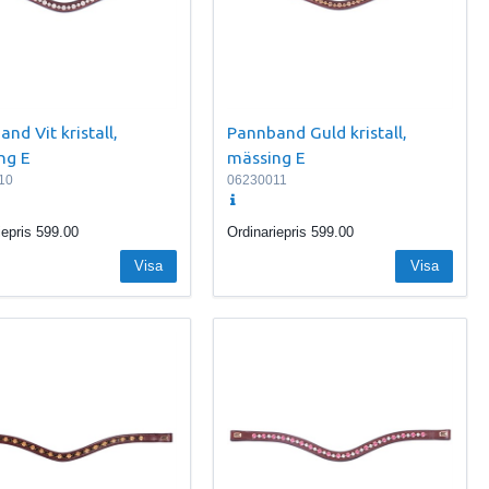
nd Vit kristall,
Pannband Guld kristall,
ng E
mässing E
10
06230011
iepris
599.00
Ordinariepris
599.00
Visa
Visa