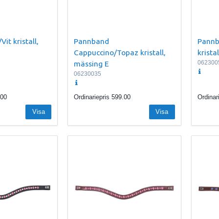
it kristall,
Pannband
Pannb
Cappuccino/Topaz kristall,
krista
mässing E
062300
06230035
.00
Ordinariepris
599.00
Ordinar
Visa
Visa