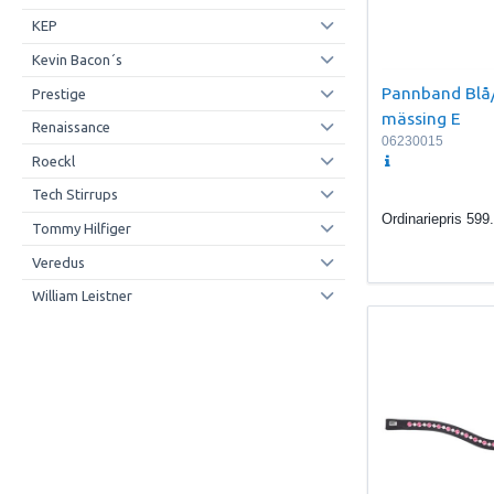
KEP
Kevin Bacon´s
Pannband Blå/V
Prestige
mässing E
Renaissance
06230015
Roeckl
Tech Stirrups
Ordinariepris
599
Tommy Hilfiger
Veredus
William Leistner