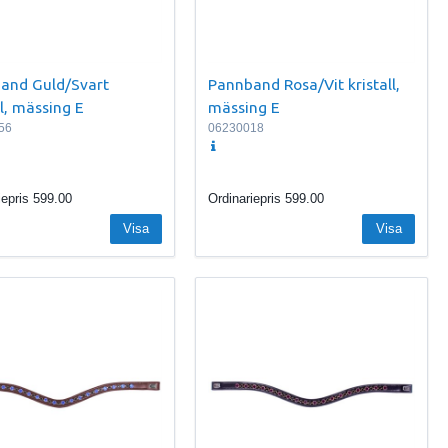
and Guld/Svart
Pannband Rosa/Vit kristall,
ll, mässing E
mässing E
56
06230018
iepris
599.00
Ordinariepris
599.00
Visa
Visa