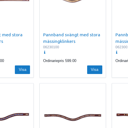
t med stora
Pannband svängt med stora
Pannba
rs
mässingklinkers
mässi
06230100
062300
.00
Ordinariepris
599.00
Ordinar
Visa
Visa