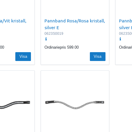
Vit kristall,
Pannband Rosa/Rosa kristall,
Pannba
silver E
silver 
0623S0019
0623S0
.00
Ordinariepris
599.00
Ordinar
Visa
Visa